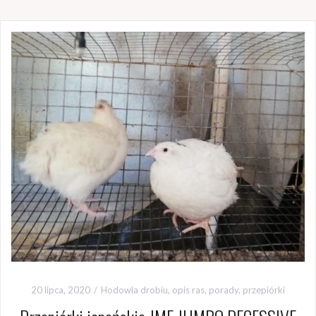
20 lipca, 2020
Hodowla drobiu, opis ras, porady
,
przepiórki