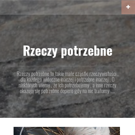
Przejdź
do
treści
Rzeczy potrzebne
Rzeczy potrzebne to takie małe cząstki rzeczywistości ,
dla każdego widoczne inaczej i potrzebne inaczej . O
niektórych wiemy , że ich potrzebujemy , a inne rzeczy
okazują się potrzebne dopiero gdy na nie trafiamy …..