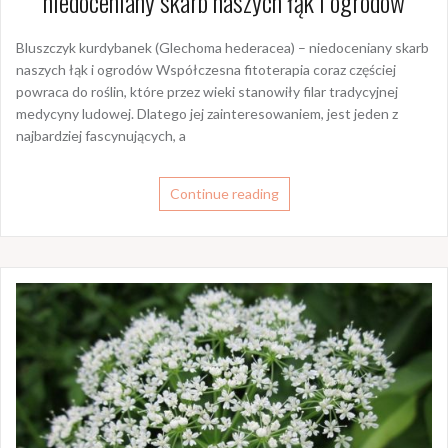
niedoceniany skarb naszych łąk i ogrodów
Bluszczyk kurdybanek (Glechoma hederacea) – niedoceniany skarb
naszych łąk i ogrodów Współczesna fitoterapia coraz częściej
powraca do roślin, które przez wieki stanowiły filar tradycyjnej
medycyny ludowej. Dlatego jej zainteresowaniem, jest jeden z
najbardziej fascynujących, a
Continue reading