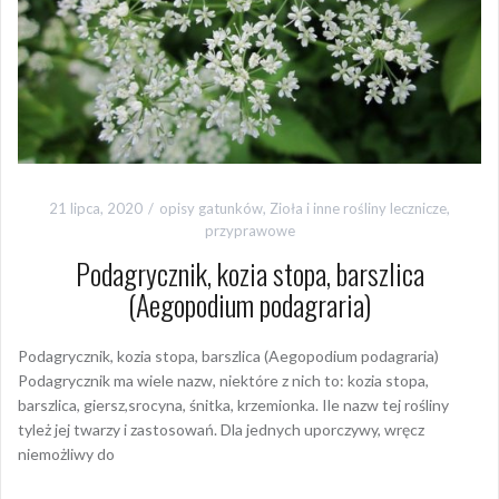
21 lipca, 2020
opisy gatunków
,
Zioła i inne rośliny lecznicze,
przyprawowe
Podagrycznik, kozia stopa, barszlica
(Aegopodium podagraria)
Podagrycznik, kozia stopa, barszlica (Aegopodium podagraria)
Podagrycznik ma wiele nazw, niektóre z nich to: kozia stopa,
barszlica, giersz,srocyna, śnitka, krzemionka. Ile nazw tej rośliny
tyleż jej twarzy i zastosowań. Dla jednych uporczywy, wręcz
niemożliwy do