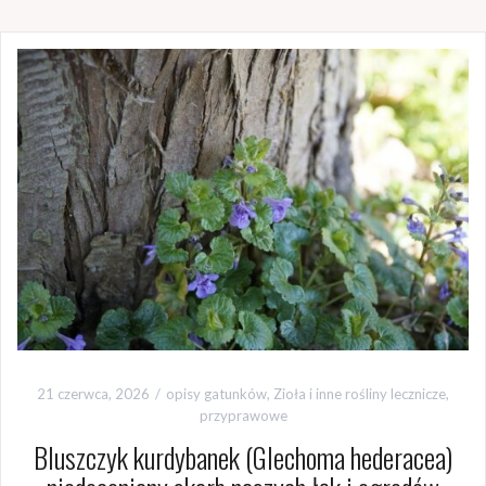
21 czerwca, 2026
opisy gatunków
,
Zioła i inne rośliny lecznicze,
przyprawowe
Bluszczyk kurdybanek (Glechoma hederacea)