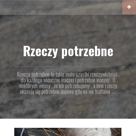
Przejdź
do
treści
Rzeczy potrzebne
Rzeczy potrzebne to takie małe cząstki rzeczywistości ,
dla każdego widoczne inaczej i potrzebne inaczej . O
niektórych wiemy , że ich potrzebujemy , a inne rzeczy
okazują się potrzebne dopiero gdy na nie trafiamy …..